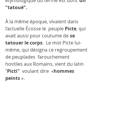
étymologique du terme est donc 
un 
"tatoué".
À la même époque, vivaient dans 
l’actuelle Écosse le  peuple 
Picte
, qui 
avait aussi pour coutume de 
se 
tatouer le corps
.  Le mot Picte lui-
même, qui désigna ce regroupement 
de peuplades  farouchement 
hostiles aux Romains, vient du latin 
"
Picti"  
voulant dire  «
hommes 
peints
 ».